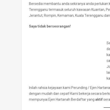
Bersedia membantu anda sekiranya anda perlukan k
Terengganu termasuk seluruh kawasan Kuantan, Pek
Jerantut, Rompin, Kemaman, Kuala Terengganu dan 
Saya tidak berseorangan!
S
da
ka
c
J
la
k
Inilah rahsia kejayaan kami Perunding / Ejen Hart
dengan mudah dan cepat! Kami bekerja secara be
mempunyai Ejen Hartanah Berdaftar yang
aktif
sera