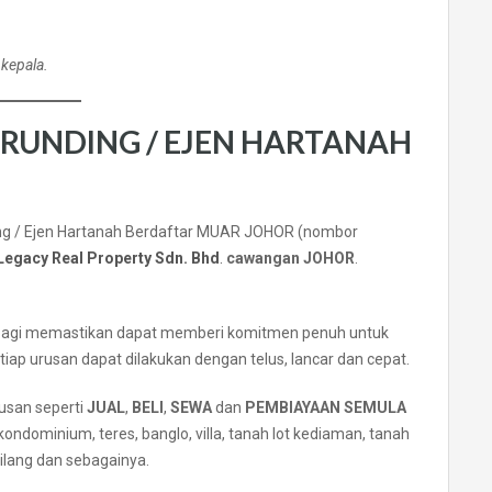
 kepala.
ERUNDING / EJEN HARTANAH
g / Ejen Hartanah Berdaftar MUAR JOHOR (nombor
Legacy Real Property Sdn. Bhd
.
cawangan JOHOR
.
bagi memastikan dapat memberi komitmen penuh untuk
ap urusan dapat dilakukan dengan telus, lancar dan cepat.
usan seperti
JUAL
,
BELI
,
SEWA
dan
PEMBIAYAAN SEMULA
ndominium, teres, banglo, villa, tanah lot kediaman, tanah
kilang dan sebagainya.