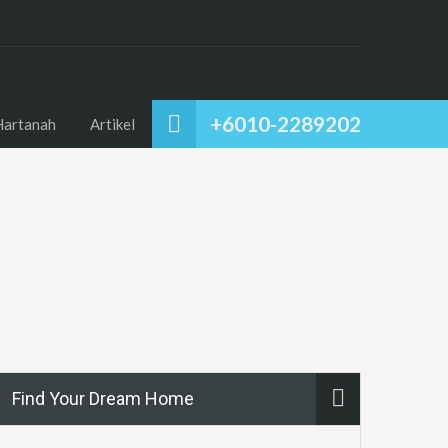
+6010-2289202
Hartanah
Artikel
Find Your Dream Home