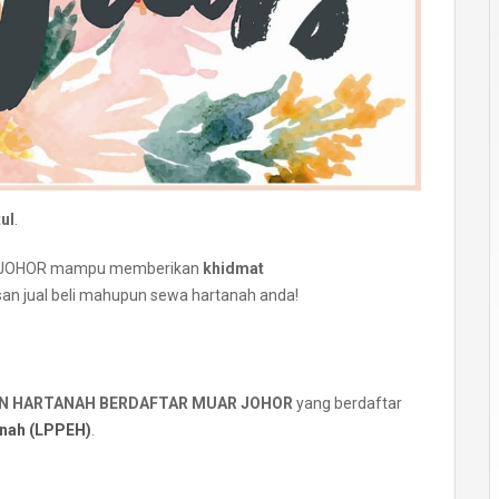
ul
.
UAR JOHOR mampu memberikan
khidmat
an jual beli mahupun sewa hartanah anda!
EN HARTANAH BERDAFTAR MUAR JOHOR
yang berdaftar
anah (LPPEH)
.