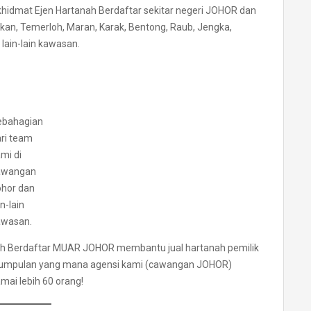
hidmat Ejen Hartanah Berdaftar sekitar negeri JOHOR dan
an, Temerloh, Maran, Karak, Bentong, Raub, Jengka,
lain-lain kawasan.
ebahagian
ri team
mi di
awangan
ohor dan
in-lain
awasan.
anah Berdaftar MUAR JOHOR membantu jual hartanah pemilik
rkumpulan yang mana agensi kami (cawangan JOHOR)
mai lebih 60 orang!