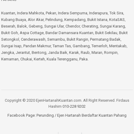
Kuantan
,
Indera Mahkota
,
Pekan
,
Indera Sempurna
,
Inderapura
,
Tok Sira
,
Kubang Buaya
,
Alor Akar
,
Pelindung
,
Kempadang
,
Bukit Istana
,
KotaSAS
,
Beserah
,
Balok
,
Gebeng
,
Sungai Ular
,
Chendor
,
Cherating
,
Sungai Karang
,
Bukit Goh
,
Aspa Cottage
,
Bandar Damansara Kuantan
,
Bukit Sekilau
,
Bukit
Setongkol
,
Cenderawasih
,
Semambu
,
Bukit Rangin
,
Permatang Badak
,
Sungai Isap
,
Pandan Makmur
,
Taman Tas
,
Gambang
,
Temerloh
,
Mentakab
,
Jengka
,
Jerantut
,
Bentong
,
Janda Baik
,
Karak
,
Raub
,
Maran
,
Rompin
,
Kemaman
,
Chukai
,
Kerteh
,
Kuala Terengganu
,
Paka
.
Copyright © 2020 EjenHartanahKuantan.com. All Right Reserved. Firdaus
Hashim
010-228 9202
Facebook Page:
Perunding / Ejen Hartanah Berdaftar Kuantan Pahang