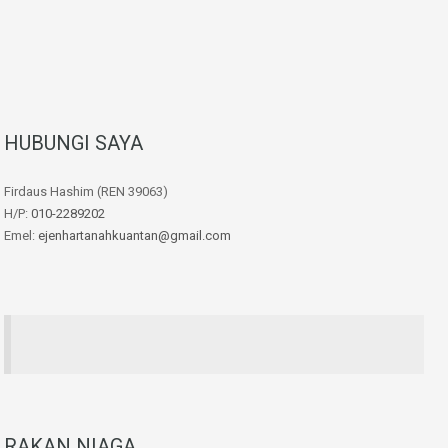
HUBUNGI SAYA
Firdaus Hashim (REN 39063)
H/P:
010-2289202
Emel:
ejenhartanahkuantan@gmail.com
RAKAN NIAGA