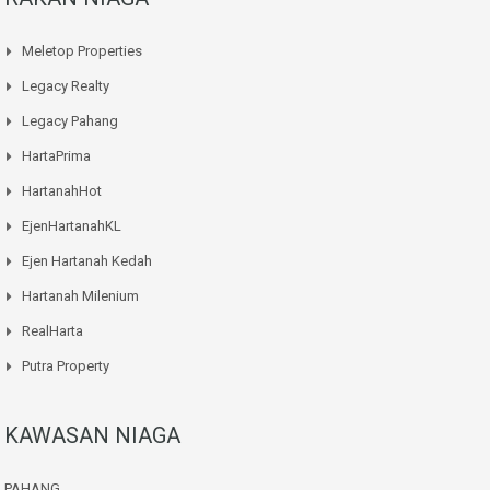
Meletop Properties
Legacy Realty
Legacy Pahang
HartaPrima
HartanahHot
EjenHartanahKL
Ejen Hartanah Kedah
Hartanah Milenium
RealHarta
Putra Property
KAWASAN NIAGA
PAHANG