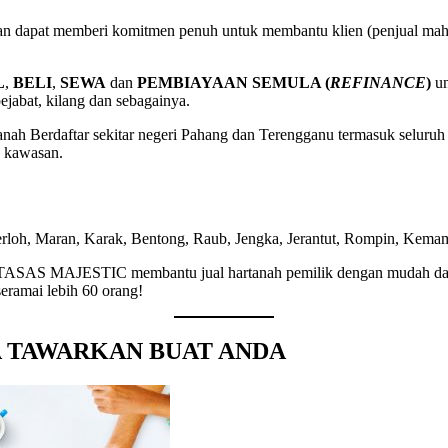
n dapat memberi komitmen penuh untuk membantu klien (penjual mahup
L
,
BELI
,
SEWA
dan
PEMBIAYAAN SEMULA (
REFINANCE
)
un
pejabat, kilang dan sebagainya.
anah Berdaftar sekitar negeri Pahang dan Terengganu termasuk seluru
n kawasan.
rloh, Maran, Karak, Bentong, Raub, Jengka, Jerantut, Rompin, Kemam
 KOTASAS MAJESTIC membantu jual hartanah pemilik dengan mudah dan
eramai lebih 60 orang!
YA TAWARKAN BUAT ANDA