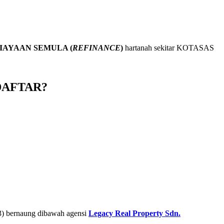
IAYAAN SEMULA (
REFINANCE
)
hartanah sekitar KOTASAS
DAFTAR?
) bernaung dibawah agensi
Legacy Real Property Sdn.