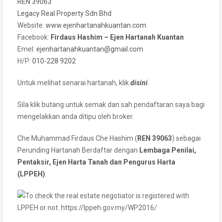
REN 39063
Legacy Real Property Sdn Bhd
Website:
www.ejenhartanahkuantan.com
Facebook:
Firdaus Hashim – Ejen Hartanah Kuantan
Emel:
ejenhartanahkuantan@gmail
.
com
H/P:
010-228 9202
Untuk melihat senarai hartanah, klik
disini
.
Sila klik butang untuk semak dan sah pendaftaran saya bagi
mengelakkan anda ditipu oleh broker.
Che Muhammad Firdaus Che Hashim (
REN 39063
) sebagai
Perunding Hartanah Berdaftar dengan
Lembaga Penilai,
Pentaksir, Ejen Harta Tanah dan Pengurus Harta
(LPPEH)
.