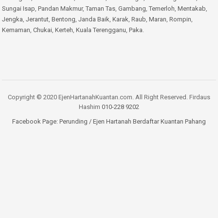
Sungai Isap
,
Pandan Makmur
,
Taman Tas
,
Gambang
,
Temerloh
,
Mentakab
,
Jengka
,
Jerantut
,
Bentong
,
Janda Baik
,
Karak
,
Raub
,
Maran
,
Rompin
,
Kemaman
,
Chukai
,
Kerteh
,
Kuala Terengganu
,
Paka
.
Copyright © 2020 EjenHartanahKuantan.com. All Right Reserved. Firdaus
Hashim
010-228 9202
Facebook Page:
Perunding / Ejen Hartanah Berdaftar Kuantan Pahang