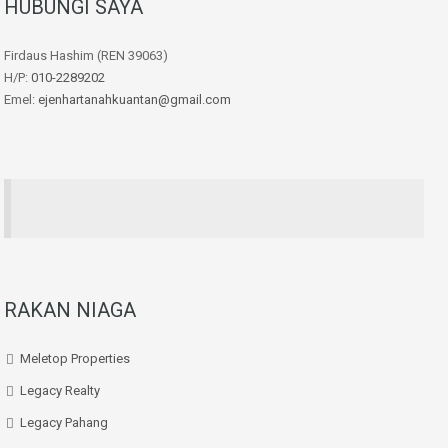
HUBUNGI SAYA
Firdaus Hashim (REN 39063)
H/P:
010-2289202
Emel:
ejenhartanahkuantan@gmail.com
RAKAN NIAGA
Meletop Properties
Legacy Realty
Legacy Pahang