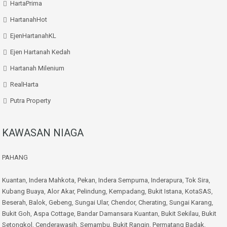
HartaPrima
HartanahHot
EjenHartanahKL
Ejen Hartanah Kedah
Hartanah Milenium
RealHarta
Putra Property
KAWASAN NIAGA
PAHANG
Kuantan
,
Indera Mahkota
,
Pekan
,
Indera Sempurna
,
Inderapura
,
Tok Sira
,
Kubang Buaya
,
Alor Akar
,
Pelindung
,
Kempadang
,
Bukit Istana
,
KotaSAS
,
Beserah
,
Balok
,
Gebeng
,
Sungai Ular
,
Chendor
,
Cherating
,
Sungai Karang
,
Bukit Goh
,
Aspa Cottage
,
Bandar Damansara Kuantan
,
Bukit Sekilau
,
Bukit
Setongkol
,
Cenderawasih
,
Semambu
,
Bukit Rangin
,
Permatang Badak
,