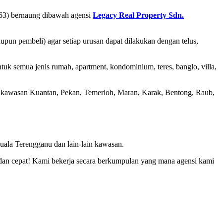
3) bernaung dibawah agensi
Legacy Real Property Sdn.
un pembeli) agar setiap urusan dapat dilakukan dengan telus,
tuk semua jenis rumah, apartment, kondominium, teres, banglo, villa,
h kawasan Kuantan, Pekan, Temerloh, Maran, Karak, Bentong, Raub,
ala Terengganu dan lain-lain kawasan.
n cepat! Kami bekerja secara berkumpulan yang mana agensi kami