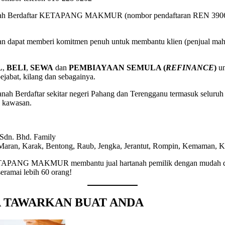
tanah Berdaftar KETAPANG MAKMUR (nombor pendaftaran REN 3906
n dapat memberi komitmen penuh untuk membantu klien (penjual mahup
L
,
BELI
,
SEWA
dan
PEMBIAYAAN SEMULA (
REFINANCE
)
un
pejabat, kilang dan sebagainya.
anah Berdaftar sekitar negeri Pahang dan Terengganu termasuk seluru
n kawasan.
Maran, Karak, Bentong, Raub, Jengka, Jerantut, Rompin, Kemaman, Ku
r KETAPANG MAKMUR membantu jual hartanah pemilik dengan mudah da
eramai lebih 60 orang!
YA TAWARKAN BUAT ANDA