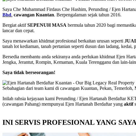
Saya Che Muhammad Firdaus Che Hashim, Perunding / Ejen Har
Bhd
.
cawangan Kuantan
. Berpengalaman sejak tahun 2016.
Bergiat aktif
SEPENUH MASA
bermula tahun 2020 bagi memastika
lancar dan cepat.
Saya menawarkan khidmat profesional berkaitan urusan seperti
JUA
tanah lot kediaman, tanah pertanian seperti dusun dan ladang, kedai, 
Bersedia membantu anda sekiranya anda perlukan khidmat Ejen Hart
Jengka, Jerantut, Rompin, Kemaman, Kuala Terengganu dan lain-lai
Saya tidak berseorangan!
Sebahagian dari team kami di cawangan Kuantan, Pekan, Temerloh, 
Inilah rahsia kejayaan kami Perunding / Ejen Hartanah Berdafta
(cawangan Pahang) mempunyai Ejen Hartanah Berdaftar yang
aktif
s
INI SERVIS PROFESIONAL YANG SA