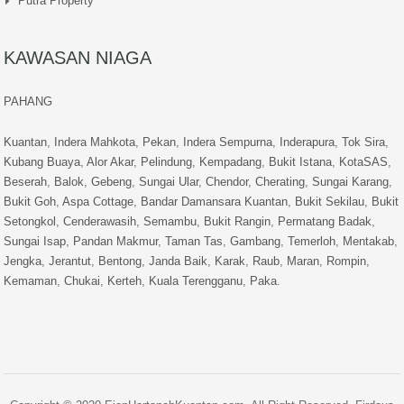
Putra Property
KAWASAN NIAGA
PAHANG
Kuantan
,
Indera Mahkota
,
Pekan
,
Indera Sempurna
,
Inderapura
,
Tok Sira
,
Kubang Buaya
,
Alor Akar
,
Pelindung
,
Kempadang
,
Bukit Istana
,
KotaSAS
,
Beserah
,
Balok
,
Gebeng
,
Sungai Ular
,
Chendor
,
Cherating
,
Sungai Karang
,
Bukit Goh
,
Aspa Cottage
,
Bandar Damansara Kuantan
,
Bukit Sekilau
,
Bukit
Setongkol
,
Cenderawasih
,
Semambu
,
Bukit Rangin
,
Permatang Badak
,
Sungai Isap
,
Pandan Makmur
,
Taman Tas
,
Gambang
,
Temerloh
,
Mentakab
,
Jengka
,
Jerantut
,
Bentong
,
Janda Baik
,
Karak
,
Raub
,
Maran
,
Rompin
,
Kemaman
,
Chukai
,
Kerteh
,
Kuala Terengganu
,
Paka
.