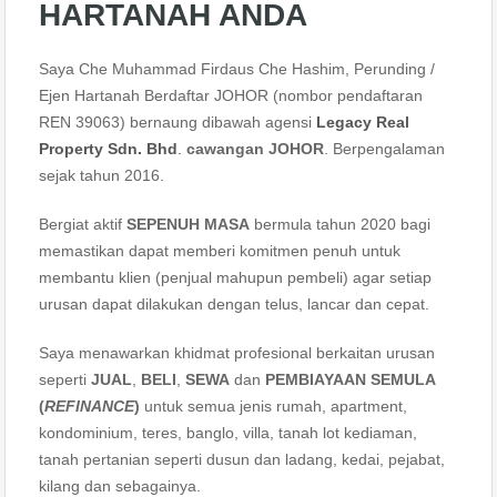
HARTANAH ANDA
Saya Che Muhammad Firdaus Che Hashim, Perunding /
Ejen Hartanah Berdaftar JOHOR (nombor pendaftaran
REN 39063) bernaung dibawah agensi
Legacy Real
Property Sdn. Bhd
.
cawangan JOHOR
. Berpengalaman
sejak tahun 2016.
Bergiat aktif
SEPENUH MASA
bermula tahun 2020 bagi
memastikan dapat memberi komitmen penuh untuk
membantu klien (penjual mahupun pembeli) agar setiap
urusan dapat dilakukan dengan telus, lancar dan cepat.
Saya menawarkan khidmat profesional berkaitan urusan
seperti
JUAL
,
BELI
,
SEWA
dan
PEMBIAYAAN SEMULA
(
REFINANCE
)
untuk semua jenis rumah, apartment,
kondominium, teres, banglo, villa, tanah lot kediaman,
tanah pertanian seperti dusun dan ladang, kedai, pejabat,
kilang dan sebagainya.