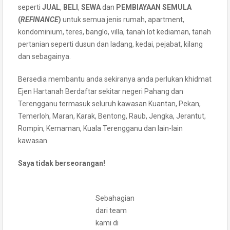
seperti
JUAL
,
BELI
,
SEWA
dan
PEMBIAYAAN SEMULA
(
REFINANCE
)
untuk semua jenis rumah, apartment,
kondominium, teres, banglo, villa, tanah lot kediaman, tanah
pertanian seperti dusun dan ladang, kedai, pejabat, kilang
dan sebagainya.
Bersedia membantu anda sekiranya anda perlukan khidmat
Ejen Hartanah Berdaftar sekitar negeri Pahang dan
Terengganu termasuk seluruh kawasan Kuantan, Pekan,
Temerloh, Maran, Karak, Bentong, Raub, Jengka, Jerantut,
Rompin, Kemaman, Kuala Terengganu dan lain-lain
kawasan.
Saya tidak berseorangan!
Sebahagian
dari team
kami di