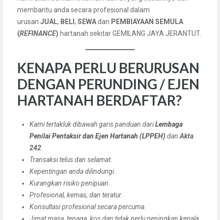
membantu anda secara profesional dalam
urusan
JUAL
,
BELI
,
SEWA
dan
PEMBIAYAAN SEMULA
(
REFINANCE
)
hartanah sekitar GEMILANG JAYA JERANTUT.
KENAPA PERLU BERURUSAN
DENGAN PERUNDING / EJEN
HARTANAH BERDAFTAR?
Kami tertakluk dibawah garis panduan dari
Lembaga
Penilai Pentaksir dan Ejen Hartanah (LPPEH)
dan
Akta
242
.
Transaksi telus dan selamat.
Kepentingan anda dilindungi.
Kurangkan risiko penipuan.
Profesional, kemas, dan teratur.
Konsultasi profesional secara percuma.
Jimat masa, tenaga, kos dan tidak perlu peningkan kepala.