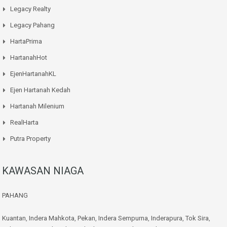
Legacy Realty
Legacy Pahang
HartaPrima
HartanahHot
EjenHartanahKL
Ejen Hartanah Kedah
Hartanah Milenium
RealHarta
Putra Property
KAWASAN NIAGA
PAHANG
Kuantan
,
Indera Mahkota
,
Pekan
,
Indera Sempurna
,
Inderapura
,
Tok Sira
,