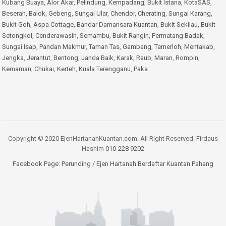
Kubang Buaya
,
Alor Akar
,
Pelindung
,
Kempadang
,
Bukit Istana
,
KotaSAS
,
Beserah
,
Balok
,
Gebeng
,
Sungai Ular
,
Chendor
,
Cherating
,
Sungai Karang
,
Bukit Goh
,
Aspa Cottage
,
Bandar Damansara Kuantan
,
Bukit Sekilau
,
Bukit
Setongkol
,
Cenderawasih
,
Semambu
,
Bukit Rangin
,
Permatang Badak
,
Sungai Isap
,
Pandan Makmur
,
Taman Tas
,
Gambang
,
Temerloh
,
Mentakab
,
Jengka
,
Jerantut
,
Bentong
,
Janda Baik
,
Karak
,
Raub
,
Maran
,
Rompin
,
Kemaman
,
Chukai
,
Kerteh
,
Kuala Terengganu
,
Paka
.
Copyright © 2020 EjenHartanahKuantan.com. All Right Reserved. Firdaus
Hashim
010-228 9202
Facebook Page:
Perunding / Ejen Hartanah Berdaftar Kuantan Pahang