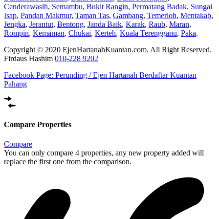
Cenderawasih
,
Semambu
,
Bukit Rangin
,
Permatang Badak
,
Sungai
Isap
,
Pandan Makmur
,
Taman Tas
,
Gambang
,
Temerloh
,
Mentakab
,
Jengka
,
Jerantut
,
Bentong
,
Janda Baik
,
Karak
,
Raub
,
Maran
,
Rompin
,
Kemaman
,
Chukai
,
Kerteh
,
Kuala Terengganu
,
Paka
.
Copyright © 2020 EjenHartanahKuantan.com. All Right Reserved.
Firdaus Hashim
010-228 9202
Facebook Page:
Perunding / Ejen Hartanah Berdaftar Kuantan
Pahang
Compare Properties
Compare
You can only compare 4 properties, any new property added will
replace the first one from the comparison.