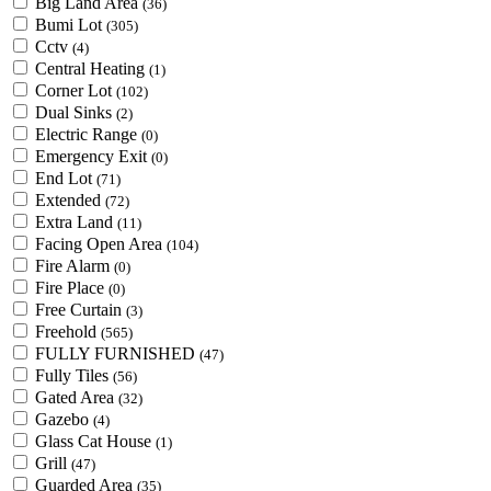
Big Land Area
(36)
Bumi Lot
(305)
Cctv
(4)
Central Heating
(1)
Corner Lot
(102)
Dual Sinks
(2)
Electric Range
(0)
Emergency Exit
(0)
End Lot
(71)
Extended
(72)
Extra Land
(11)
Facing Open Area
(104)
Fire Alarm
(0)
Fire Place
(0)
Free Curtain
(3)
Freehold
(565)
FULLY FURNISHED
(47)
Fully Tiles
(56)
Gated Area
(32)
Gazebo
(4)
Glass Cat House
(1)
Grill
(47)
Guarded Area
(35)