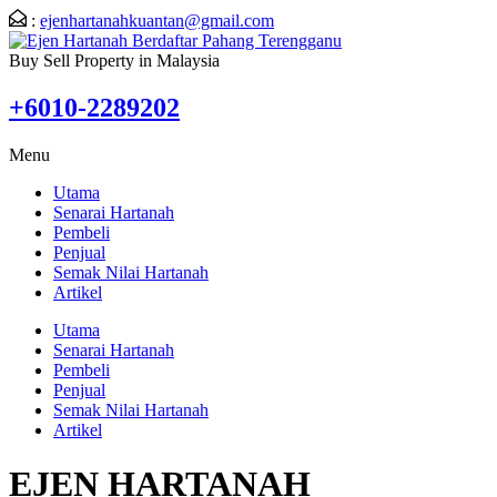
:
ejenhartanahkuantan@gmail.com
Buy Sell Property in Malaysia
+6010-2289202
Menu
Utama
Senarai Hartanah
Pembeli
Penjual
Semak Nilai Hartanah
Artikel
Utama
Senarai Hartanah
Pembeli
Penjual
Semak Nilai Hartanah
Artikel
EJEN HARTANAH