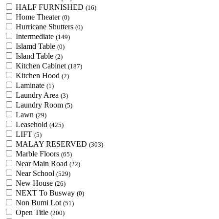
HALF FURNISHED
(16)
Home Theater
(0)
Hurricane Shutters
(0)
Intermediate
(149)
Islamd Table
(0)
Island Table
(2)
Kitchen Cabinet
(187)
Kitchen Hood
(2)
Laminate
(1)
Laundry Area
(3)
Laundry Room
(5)
Lawn
(29)
Leasehold
(425)
LIFT
(5)
MALAY RESERVED
(303)
Marble Floors
(65)
Near Main Road
(22)
Near School
(529)
New House
(26)
NEXT To Busway
(0)
Non Bumi Lot
(51)
Open Title
(200)