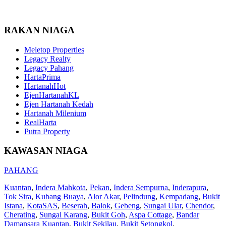
RAKAN NIAGA
Meletop Properties
Legacy Realty
Legacy Pahang
HartaPrima
HartanahHot
EjenHartanahKL
Ejen Hartanah Kedah
Hartanah Milenium
RealHarta
Putra Property
KAWASAN NIAGA
PAHANG
Kuantan
,
Indera Mahkota
,
Pekan
,
Indera Sempurna
,
Inderapura
,
Tok Sira
,
Kubang Buaya
,
Alor Akar
,
Pelindung
,
Kempadang
,
Bukit
Istana
,
KotaSAS
,
Beserah
,
Balok
,
Gebeng
,
Sungai Ular
,
Chendor
,
Cherating
,
Sungai Karang
,
Bukit Goh
,
Aspa Cottage
,
Bandar
Damansara Kuantan
,
Bukit Sekilau
,
Bukit Setongkol
,