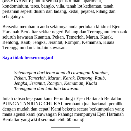
(
REFINANCE
)
untuk semua jenis rumah, apartment,
kondominium, teres, banglo, villa, tanah lot kediaman, tanah
pertanian seperti dusun dan ladang, kedai, pejabat, kilang dan
sebagainya.
Bersedia membantu anda sekiranya anda perlukan khidmat Ejen
Hartanah Berdaftar sekitar negeri Pahang dan Terengganu termasuk
seluruh kawasan Kuantan, Pekan, Temerloh, Maran, Karak,
Bentong, Raub, Jengka, Jerantut, Rompin, Kemaman, Kuala
Terengganu dan lain-lain kawasan.
Saya tidak berseorangan!
Sebahagian dari team kami di cawangan Kuantan,
Pekan, Temerloh, Maran, Karak, Bentong, Raub,
Jengka, Jerantut, Rompin, Kemaman, Kuala
Terengganu dan lain-lain kawasan.
Inilah rahsia kejayaan kami Perunding / Ejen Hartanah Berdaftar
BUNGA TANJUNG CHUKAI membantu jual hartanah pemilik
dengan mudah dan cepat! Kami bekerja secara berkumpulan yang
mana agensi kami (cawangan Pahang) mempunyai Ejen Hartanah
Berdaftar yang
aktif
seramai lebih 60 orang!