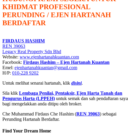
KHIDMAT PROFESIONAL
PERUNDING / EJEN HARTANAH
BERDAFTAR
FIRDAUS HASHIM
REN 39063
Legacy Real Property Sdn Bhd
Website:
www.ejenhartanahkuantan.com
Facebook:
Firdaus Hashim – Ejen Hartanah Kuantan
Emel:
ejenhartanahkuantan@gmail
.
com
H/P:
010-228 9202
Untuk melihat senarai hartanah, klik
disini
.
Sila klik
Lembaga Penilai, Pentaksir, Ejen Harta Tanah dan
Pengurus Harta (LPPEH)
untuk semak dan sah pendaftaran saya
bagi mengelakkan anda ditipu oleh broker.
Che Muhammad Firdaus Che Hashim (
REN 39063
) sebagai
Perunding Hartanah Berdaftar.
Find Your Dream Home