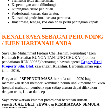
Transaksi telus dan selamat.
Kepentingan anda dilindungi.
Kurangkan risiko penipuan.
Profesional, kemas, dan teratur.
Konsultasi profesional secara percuma.
Jimat masa, tenaga, kos dan tidak perlu peningkan kepala.
KENALI SAYA SEBAGAI PERUNDING
/ EJEN HARTANAH ANDA
Saya Che Muhammad Firdaus Che Hashim, Perunding / Ejen
Hartanah Berdaftar BUNGA TANJUNG CHUKAI (nombor
pendaftaran REN 39063) bernaung dibawah agensi
Legacy Real
Property Sdn. Bhd
.
cawangan Kuantan
. Berpengalaman sejak
tahun 2016.
Bergiat aktif
SEPENUH MASA
bermula tahun 2020 bagi
memastikan dapat memberi komitmen penuh untuk membantu klien
(penjual mahupun pembeli) agar setiap urusan dapat dilakukan
dengan telus, lancar dan cepat.
Saya menawarkan khidmat profesional berkaitan urusan
seperti
JUAL
,
BELI
,
SEWA
dan
PEMBIAYAAN SEMULA