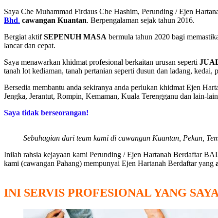
Saya Che Muhammad Firdaus Che Hashim, Perunding / Ejen Har
Bhd
.
cawangan Kuantan
. Berpengalaman sejak tahun 2016.
Bergiat aktif
SEPENUH MASA
bermula tahun 2020 bagi memastika
lancar dan cepat.
Saya menawarkan khidmat profesional berkaitan urusan seperti
JUA
tanah lot kediaman, tanah pertanian seperti dusun dan ladang, kedai, 
Bersedia membantu anda sekiranya anda perlukan khidmat Ejen Hart
Jengka, Jerantut, Rompin, Kemaman, Kuala Terengganu dan lain-lai
Saya tidak berseorangan!
Sebahagian dari team kami di cawangan Kuantan, Pekan, Tem
Inilah rahsia kejayaan kami Perunding / Ejen Hartanah Berdafta
kami (cawangan Pahang) mempunyai Ejen Hartanah Berdaftar yang
INI SERVIS PROFESIONAL YANG SA