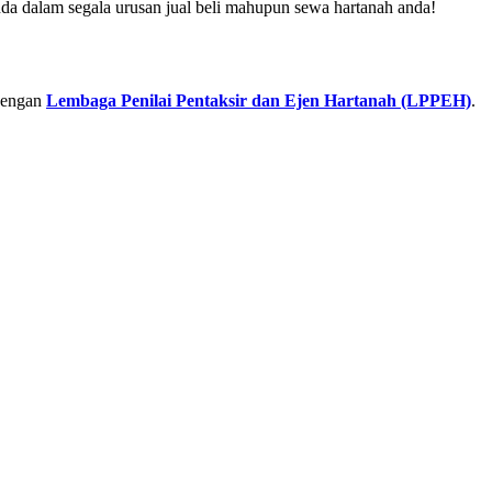
da dalam segala urusan jual beli mahupun sewa hartanah anda!
dengan
Lembaga Penilai Pentaksir dan Ejen Hartanah (LPPEH)
.