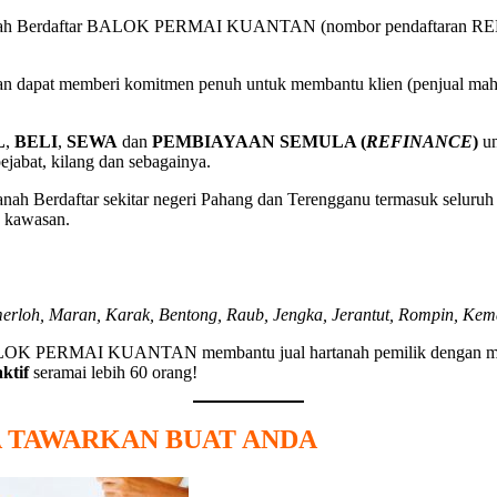
tanah Berdaftar BALOK PERMAI KUANTAN (nombor pendaftaran REN
n dapat memberi komitmen penuh untuk membantu klien (penjual mahup
L
,
BELI
,
SEWA
dan
PEMBIAYAAN SEMULA (
REFINANCE
)
un
pejabat, kilang dan sebagainya.
anah Berdaftar sekitar negeri Pahang dan Terengganu termasuk seluru
n kawasan.
erloh, Maran, Karak, Bentong, Raub, Jengka, Jerantut, Rompin, Kem
r BALOK PERMAI KUANTAN membantu jual hartanah pemilik dengan mu
aktif
seramai lebih 60 orang!
YA TAWARKAN BUAT ANDA