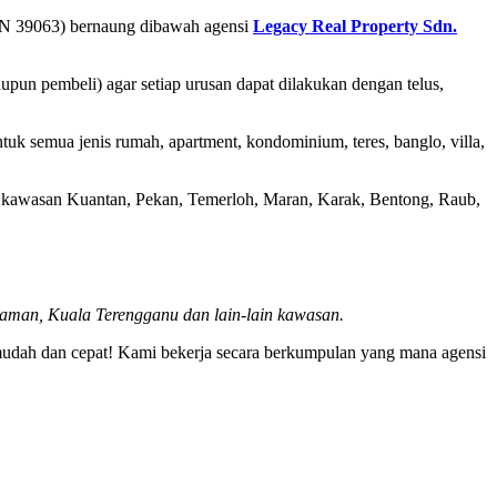
 39063) bernaung dibawah agensi
Legacy Real Property Sdn.
un pembeli) agar setiap urusan dapat dilakukan dengan telus,
tuk semua jenis rumah, apartment, kondominium, teres, banglo, villa,
h kawasan Kuantan, Pekan, Temerloh, Maran, Karak, Bentong, Raub,
aman, Kuala Terengganu dan lain-lain kawasan.
dah dan cepat! Kami bekerja secara berkumpulan yang mana agensi